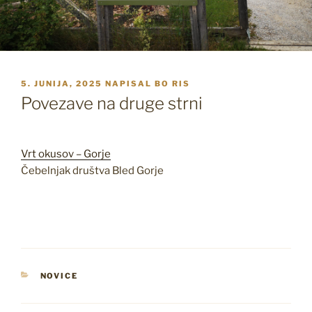
OBJAVLJENO
5. JUNIJA, 2025
NAPISAL
BO RIS
DNE
Povezave na druge strni
Vrt okusov – Gorje
Čebelnjak društva Bled Gorje
KATEGORIJE
NOVICE