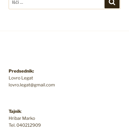
Iskanj
Predsednik:
Lovro Legat
lovro.legat@gmail.com
Tajnik
:
Hribar Marko
Tel. 040212909