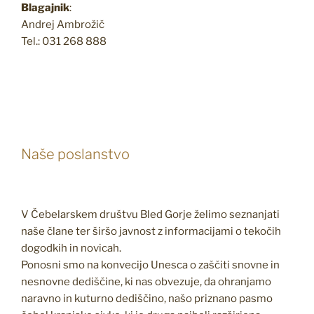
Blagajnik
:
Andrej Ambrožič
Tel.: 031 268 888
Naše poslanstvo
V Čebelarskem društvu Bled Gorje želimo seznanjati
naše člane ter širšo javnost z informacijami o tekočih
dogodkih in novicah.
Ponosni smo na konvecijo Unesca o zaščiti snovne in
nesnovne dediščine, ki nas obvezuje, da ohranjamo
naravno in kuturno dediščino, našo priznano pasmo