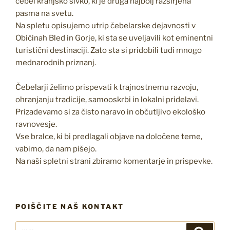
čebel kranjsko sivko, ki je druga najbolj razširjena
pasma na svetu.
Na spletu opisujemo utrip čebelarske dejavnosti v
Običinah Bled in Gorje, ki sta se uveljavili kot eminentni
turistični destinaciji. Zato sta si pridobili tudi mnogo
mednarodnih priznanj.
Čebelarji želimo prispevati k trajnostnemu razvoju,
ohranjanju tradicije, samooskrbi in lokalni pridelavi.
Prizadevamo si za čisto naravo in občutljivo ekološko
ravnovesje.
Vse bralce, ki bi predlagali objave na določene teme,
vabimo, da nam pišejo.
Na naši spletni strani zbiramo komentarje in prispevke.
POIŠČITE NAŠ KONTAKT
Išči:
Iskanj