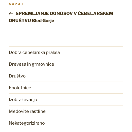
Navigacija
Prejšnji
NAZAJ
prispevka
prispevek
SPREMLJANJE DONOSOV V ČEBELARSKEM
DRUŠTVU Bled Gorje
Dobra čebelarska praksa
Drevesa in grmovnice
Društvo
Enoletnice
Izobraževanja
Medovite rastline
Nekategorizirano