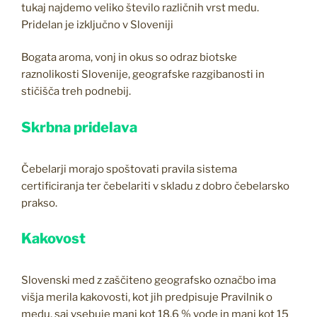
tukaj najdemo veliko število različnih vrst medu.
Pridelan je izključno v Sloveniji
Bogata aroma, vonj in okus so odraz biotske
raznolikosti Slovenije, geografske razgibanosti in
stičišča treh podnebij.
Skrbna pridelava
Čebelarji morajo spoštovati pravila sistema
certificiranja ter čebelariti v skladu z dobro čebelarsko
prakso.
Kakovost
Slovenski med z zaščiteno geografsko označbo ima
višja merila kakovosti, kot jih predpisuje Pravilnik o
medu, saj vsebuje manj kot 18,6 % vode in manj kot 15