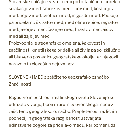
Slovenske običajne vrste medu po botaničnem poreklu
so akacijev med, smrekov med, lipov med, kostanjev
med, hojev med, cvetlični med, in gozdni med. Redkeje
pa pridelamo škržatov med, med oljne repice, regratov
med, javorjev med, češnjev med, hrastov med, ajdov
med ali žajbljev med.
Proizvodnja je geografsko omejena, kakovost in
značilnosti kmetijskega pridelka ali živila pa so izključno
ali bistveno posledica geografskega okolja ter njegovih
naravnih in človeških dejavnikov.
SLOVENSKI MED z zaščiteno geografsko označbo
Značilnosti
Bogastvo in pestrost rastlinskega sveta Slovenije se
odražata v vonju, barvi in aromi Slovenskega medu z
zaščiteno geografsko označbo. Prepletenost različnih
podnebij in geografska razgibanost ustvarjata
edinstvene pogoje za pridelavo medu, kar pomeni, da