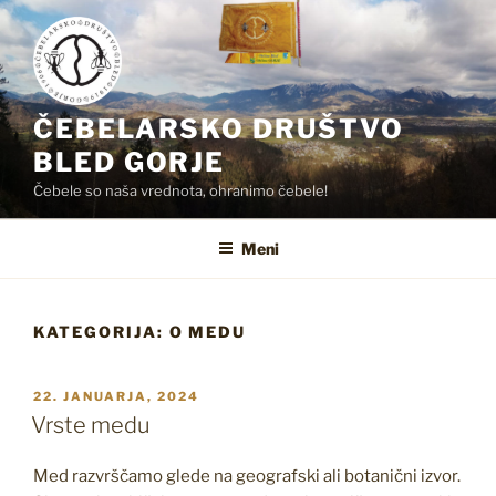
Skoči
na
vsebino
ČEBELARSKO DRUŠTVO
BLED GORJE
Čebele so naša vrednota, ohranimo čebele!
Meni
KATEGORIJA:
O MEDU
OBJAVLJENO
22. JANUARJA, 2024
DNE
Vrste medu
Med razvrščamo glede na geografski ali botanični izvor.