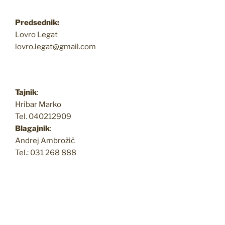
Predsednik:
Lovro Legat
lovro.legat@gmail.com
Tajnik
:
Hribar Marko
Tel. 040212909
Blagajnik
:
Andrej Ambrožič
Tel.: 031 268 888