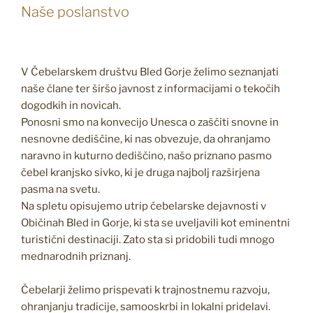
Naše poslanstvo
V Čebelarskem društvu Bled Gorje želimo seznanjati
naše člane ter širšo javnost z informacijami o tekočih
dogodkih in novicah.
Ponosni smo na konvecijo Unesca o zaščiti snovne in
nesnovne dediščine, ki nas obvezuje, da ohranjamo
naravno in kuturno dediščino, našo priznano pasmo
čebel kranjsko sivko, ki je druga najbolj razširjena
pasma na svetu.
Na spletu opisujemo utrip čebelarske dejavnosti v
Običinah Bled in Gorje, ki sta se uveljavili kot eminentni
turistični destinaciji. Zato sta si pridobili tudi mnogo
mednarodnih priznanj.
Čebelarji želimo prispevati k trajnostnemu razvoju,
ohranjanju tradicije, samooskrbi in lokalni pridelavi.