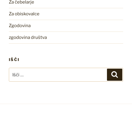
Za čebelarje
Za obiskovalce
Zgodovina
zgodovina društva
IŠČI
Išči:
Iskanj