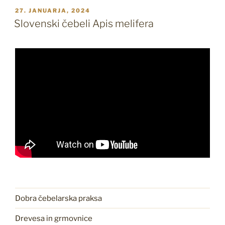
OBJAVLJENO
27. JANUARJA, 2024
DNE
Slovenski čebeli Apis melifera
Dobra čebelarska praksa
Drevesa in grmovnice