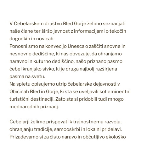
V Čebelarskem društvu Bled Gorje želimo seznanjati
naše člane ter širšo javnost z informacijami o tekočih
dogodkih in novicah.
Ponosni smo na konvecijo Unesca o zaščiti snovne in
nesnovne dediščine, ki nas obvezuje, da ohranjamo
naravno in kuturno dediščino, našo priznano pasmo
čebel kranjsko sivko, ki je druga najbolj razširjena
pasma na svetu.
Na spletu opisujemo utrip čebelarske dejavnosti v
Običinah Bled in Gorje, ki sta se uveljavili kot eminentni
turistični destinaciji. Zato sta si pridobili tudi mnogo
mednarodnih priznanj.
Čebelarji želimo prispevati k trajnostnemu razvoju,
ohranjanju tradicije, samooskrbi in lokalni pridelavi.
Prizadevamo si za čisto naravo in občutljivo ekološko