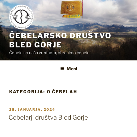
Skoči
na
vsebino
ČEBELARSKO DRUŠTVO
BLED GORJE
Čebele so naša vrednota, ohranimo čebele!
Meni
KATEGORIJA:
O ČEBELAH
OBJAVLJENO
28. JANUARJA, 2024
DNE
Čebelarji društva Bled Gorje