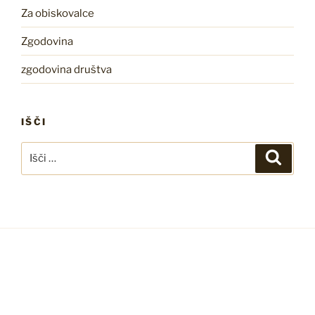
Za obiskovalce
Zgodovina
zgodovina društva
IŠČI
Išči:
Iskanj