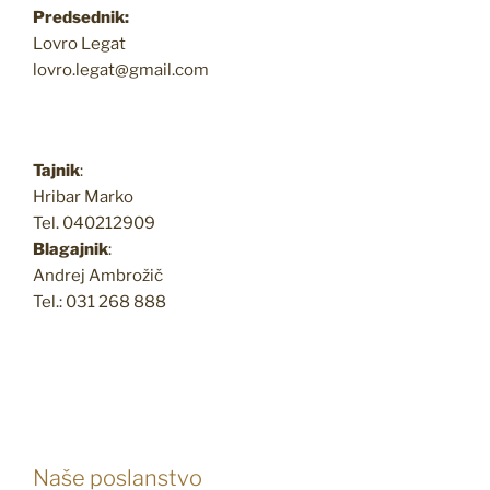
Predsednik:
Lovro Legat
lovro.legat@gmail.com
Tajnik
:
Hribar Marko
Tel. 040212909
Blagajnik
:
Andrej Ambrožič
Tel.: 031 268 888
Naše poslanstvo