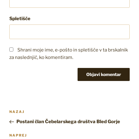
Spletišče
Shrani moje ime, e-pošto in spletišče v ta brskalnik
za naslednjič, ko komentiram.
Navigacija
Prejšnji
NAZAJ
prispevka
prispevek
Postani član Čebelarskega društva Bled Gorje
Naslednji
NAPREJ