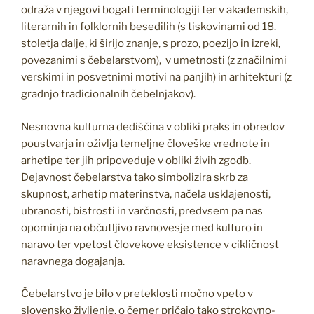
odraža v njegovi bogati terminologiji ter v akademskih,
literarnih in folklornih besedilih (s tiskovinami od 18.
stoletja dalje, ki širijo znanje, s prozo, poezijo in izreki,
povezanimi s čebelarstvom), v umetnosti (z značilnimi
verskimi in posvetnimi motivi na panjih) in arhitekturi (z
gradnjo tradicionalnih čebelnjakov).
Nesnovna kulturna dediščina v obliki praks in obredov
poustvarja in oživlja temeljne človeške vrednote in
arhetipe ter jih pripoveduje v obliki živih zgodb.
Dejavnost čebelarstva tako simbolizira skrb za
skupnost, arhetip materinstva, načela usklajenosti,
ubranosti, bistrosti in varčnosti, predvsem pa nas
opominja na občutljivo ravnovesje med kulturo in
naravo ter vpetost človekove eksistence v cikličnost
naravnega dogajanja.
Čebelarstvo je bilo v preteklosti močno vpeto v
slovensko življenje, o čemer pričajo tako strokovno-