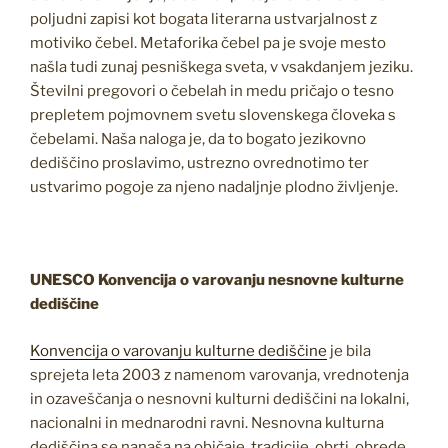
poljudni zapisi kot bogata literarna ustvarjalnost z
motiviko čebel. Metaforika čebel pa je svoje mesto
našla tudi zunaj pesniškega sveta, v vsakdanjem jeziku.
Številni pregovori o čebelah in medu pričajo o tesno
prepletem pojmovnem svetu slovenskega človeka s
čebelami. Naša naloga je, da to bogato jezikovno
dediščino proslavimo, ustrezno ovrednotimo ter
ustvarimo pogoje za njeno nadaljnje plodno življenje.
UNESCO Konvencija o varovanju nesnovne kulturne
dediščine
Konvencija o varovanju kulturne dediščine
je bila
sprejeta leta 2003 z namenom varovanja, vrednotenja
in ozaveščanja o nesnovni kulturni dediščini na lokalni,
nacionalni in mednarodni ravni. Nesnovna kulturna
dediščina se nanaša na običaje, tradicije, obrti, obrede