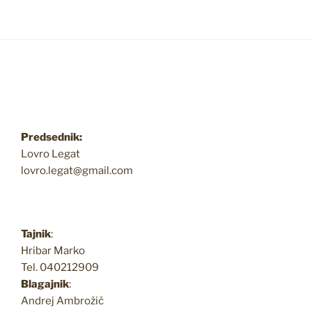
Predsednik:
Lovro Legat
lovro.legat@gmail.com
Tajnik
:
Hribar Marko
Tel. 040212909
Blagajnik
:
Andrej Ambrožič