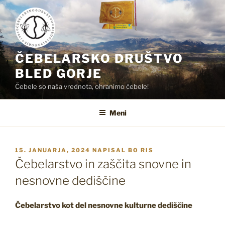
Skoči
na
vsebino
ČEBELARSKO DRUŠTVO
BLED GORJE
Čebele so naša vrednota, ohranimo čebele!
Meni
OBJAVLJENO
15. JANUARJA, 2024
NAPISAL
BO RIS
DNE
Čebelarstvo in zaščita snovne in
nesnovne dediščine
Čebelarstvo kot del nesnovne kulturne dediščine