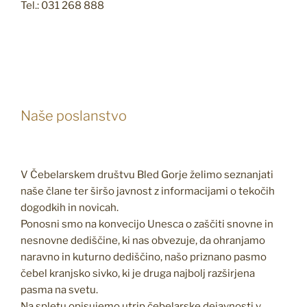
Tel.: 031 268 888
Naše poslanstvo
V Čebelarskem društvu Bled Gorje želimo seznanjati
naše člane ter širšo javnost z informacijami o tekočih
dogodkih in novicah.
Ponosni smo na konvecijo Unesca o zaščiti snovne in
nesnovne dediščine, ki nas obvezuje, da ohranjamo
naravno in kuturno dediščino, našo priznano pasmo
čebel kranjsko sivko, ki je druga najbolj razširjena
pasma na svetu.
Na spletu opisujemo utrip čebelarske dejavnosti v