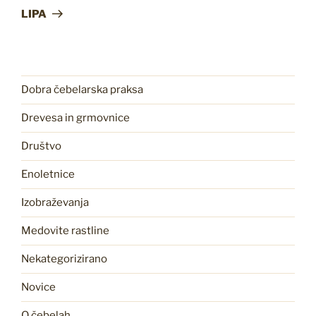
prispevek
LIPA
Dobra čebelarska praksa
Drevesa in grmovnice
Društvo
Enoletnice
Izobraževanja
Medovite rastline
Nekategorizirano
Novice
O čebelah