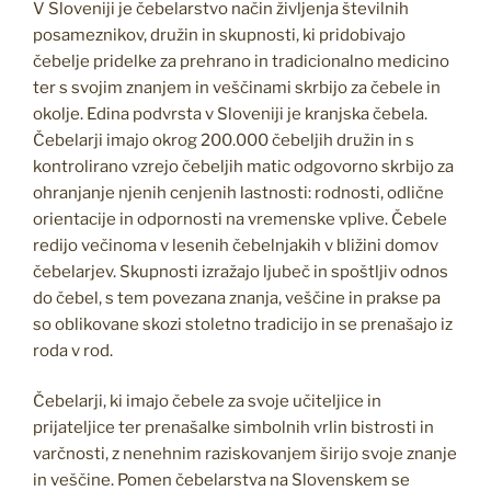
V Sloveniji je čebelarstvo način življenja številnih
posameznikov, družin in skupnosti, ki pridobivajo
čebelje pridelke za prehrano in tradicionalno medicino
ter s svojim znanjem in veščinami skrbijo za čebele in
okolje. Edina podvrsta v Sloveniji je kranjska čebela.
Čebelarji imajo okrog 200.000 čebeljih družin in s
kontrolirano vzrejo čebeljih matic odgovorno skrbijo za
ohranjanje njenih cenjenih lastnosti: rodnosti, odlične
orientacije in odpornosti na vremenske vplive. Čebele
redijo večinoma v lesenih čebelnjakih v bližini domov
čebelarjev. Skupnosti izražajo ljubeč in spoštljiv odnos
do čebel, s tem povezana znanja, veščine in prakse pa
so oblikovane skozi stoletno tradicijo in se prenašajo iz
roda v rod.
Čebelarji, ki imajo čebele za svoje učiteljice in
prijateljice ter prenašalke simbolnih vrlin bistrosti in
varčnosti, z nenehnim raziskovanjem širijo svoje znanje
in veščine. Pomen čebelarstva na Slovenskem se