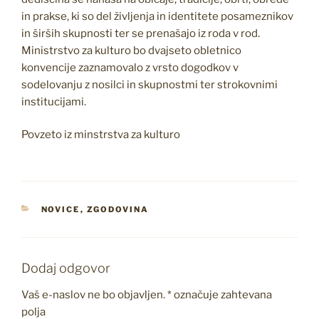
in prakse, ki so del življenja in identitete posameznikov
in širših skupnosti ter se prenašajo iz roda v rod.
Ministrstvo za kulturo bo dvajseto obletnico
konvencije zaznamovalo z vrsto dogodkov v
sodelovanju z nosilci in skupnostmi ter strokovnimi
institucijami.
Povzeto iz minstrstva za kulturo
KATEGORIJE
NOVICE
,
ZGODOVINA
Dodaj odgovor
Vaš e-naslov ne bo objavljen.
*
označuje zahtevana
polja