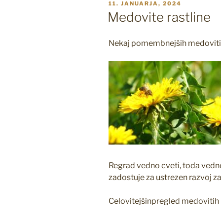
OBJAVLJENO
11. JANUARJA, 2024
DNE
Medovite rastline
Nekaj pomembnejših medovitih
Regrad vedno cveti, toda vedno
zadostuje za ustrezen razvoj za
Celovitejšinpregled medovitih r