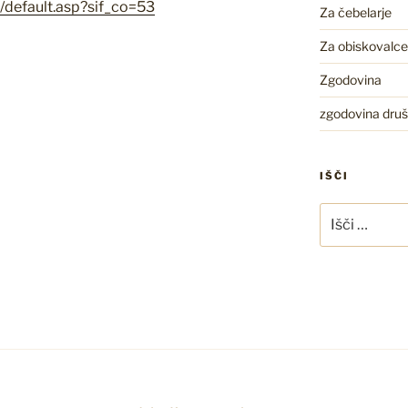
/default.asp?sif_co=53
Za čebelarje
Za obiskovalce
Zgodovina
zgodovina druš
IŠČI
Išči: