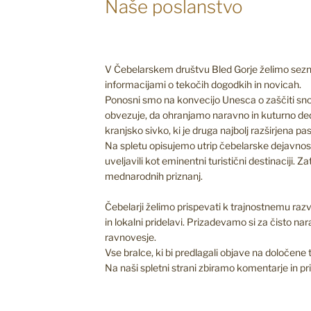
Naše poslanstvo
V Čebelarskem društvu Bled Gorje želimo seznan
informacijami o tekočih dogodkih in novicah.
Ponosni smo na konvecijo Unesca o zaščiti sno
obvezuje, da ohranjamo naravno in kuturno de
kranjsko sivko, ki je druga najbolj razširjena p
Na spletu opisujemo utrip čebelarske dejavnosti
uveljavili kot eminentni turistični destinaciji. Za
mednarodnih priznanj.
Čebelarji želimo prispevati k trajnostnemu razv
in lokalni pridelavi. Prizadevamo si za čisto na
ravnovesje.
Vse bralce, ki bi predlagali objave na določene
Na naši spletni strani zbiramo komentarje in pr