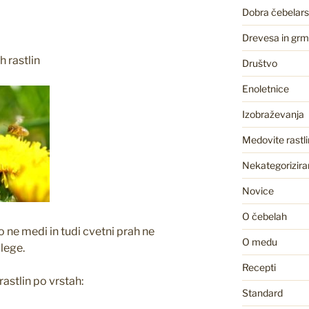
Dobra čebelars
Drevesa in gr
 rastlin
Društvo
Enoletnice
Izobraževanja
Medovite rastl
Nekategorizira
Novice
O čebelah
 ne medi in tudi cvetni prah ne
O medu
lege.
Recepti
astlin po vrstah:
Standard