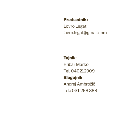
Predsednik:
Lovro Legat
lovro.legat@gmail.com
Tajnik
:
Hribar Marko
Tel. 040212909
Blagajnik
:
Andrej Ambrožič
Tel.: 031 268 888