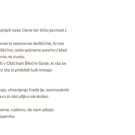
jati naše člane ter širšo javnost z
vne in nesnovne dediščine, ki nas
diščino, našo priznano pasmo čebel
asma na svetu.
 v Običinah Bled in Gorje, ki sta se
to sta si pridobili tudi mnogo
oju, ohranjanju tradicije, samooskrbi
ravo in občutljivo ekološko
 teme, vabimo, da nam pišejo.
ispevke.