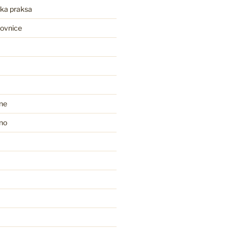
ka praksa
movnice
ine
no