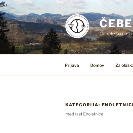
Skoči
na
vsebino
ČEBE
Čebele so naša
Prijava
Domov
Za obisk
KATEGORIJA:
ENOLETNIC
med rast Enoletnice