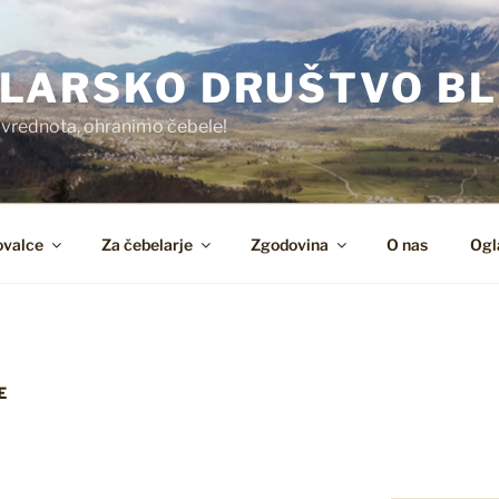
LARSKO DRUŠTVO BL
 vrednota, ohranimo čebele!
ovalce
Za čebelarje
Zgodovina
O nas
Ogla
E