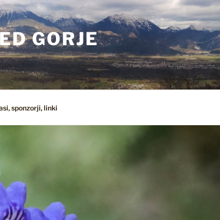
ED GORJE
si, sponzorji, linki