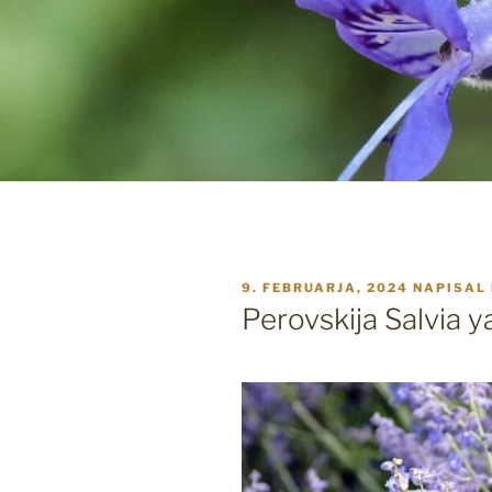
OBJAVLJENO
9. FEBRUARJA, 2024
NAPISAL
DNE
Perovskija Salvia y