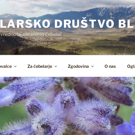
LARSKO DRUŠTVO BL
 vrednota, ohranimo čebele!
ovalce
Za čebelarje
Zgodovina
O nas
Ogla