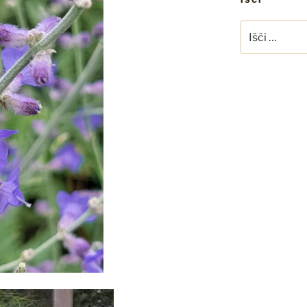
IŠČI
Išči: