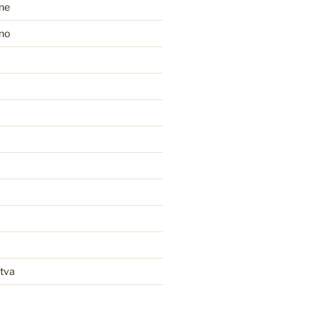
ine
no
tva