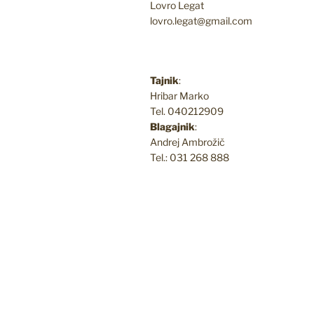
Lovro Legat
lovro.legat@gmail.com
Tajnik
:
Hribar Marko
Tel. 040212909
Blagajnik
:
Andrej Ambrožič
Tel.: 031 268 888