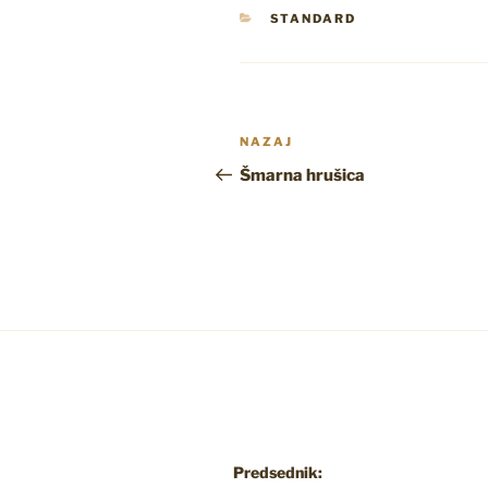
KATEGORIJE
STANDARD
Navigacija
Prejšnji
NAZAJ
prispevka
prispevek
Šmarna hrušica
Predsednik: