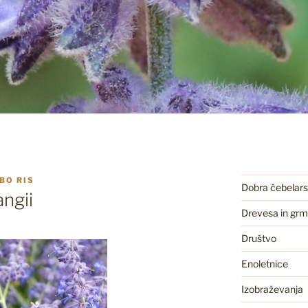
BO RIS
Dobra čebelars
angii
Drevesa in gr
Društvo
Enoletnice
Izobraževanja