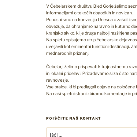
V Čebelarskem društvu Bled Gorje želimo seznan
informacijami o tekočih dogodkih in novicah.
Ponosni smo na konvecijo Unesca o zaščiti sno
obvezuje, da ohranjamo naravno in kuturno de
kranjsko sivko, ki je druga najbolj razširjena p
Na spletu opisujemo utrip čebelarske dejavnosti
uveljavili kot eminentni turistični destinaciji. Za
mednarodnih priznanj.
Čebelarji želimo prispevati k trajnostnemu razv
in lokalni pridelavi. Prizadevamo si za čisto na
ravnovesje.
Vse bralce, ki bi predlagali objave na določene
Na naši spletni strani zbiramo komentarje in pr
POIŠČITE NAŠ KONTAKT
Išči: