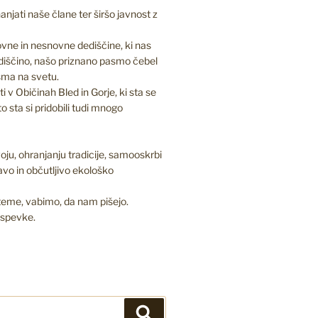
jati naše člane ter širšo javnost z
vne in nesnovne dediščine, ki nas
diščino, našo priznano pasmo čebel
asma na svetu.
 v Običinah Bled in Gorje, ki sta se
to sta si pridobili tudi mnogo
oju, ohranjanju tradicije, samooskrbi
ravo in občutljivo ekološko
 teme, vabimo, da nam pišejo.
ispevke.
Iskanje