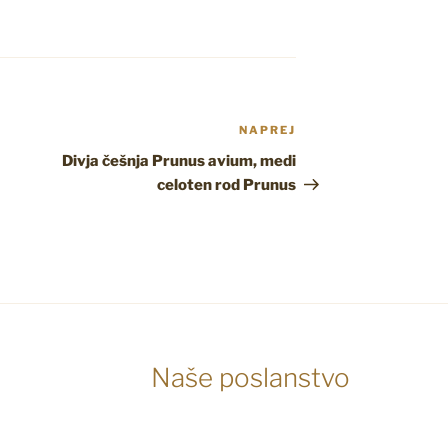
NAPREJ
Naslednji
prispevek
Divja češnja Prunus avium, medi
celoten rod Prunus
Naše poslanstvo