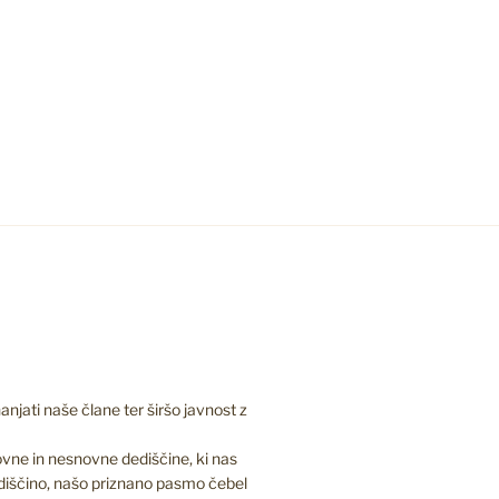
jati naše člane ter širšo javnost z
vne in nesnovne dediščine, ki nas
diščino, našo priznano pasmo čebel