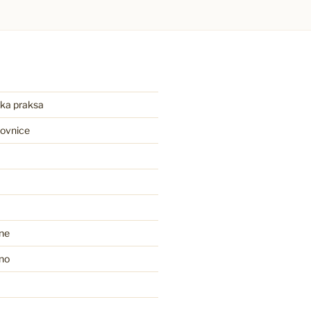
ka praksa
movnice
ine
no