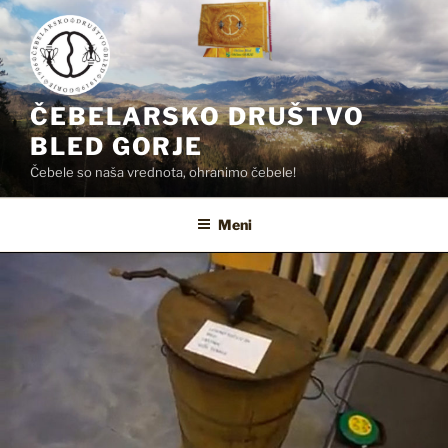
Skoči
na
vsebino
ČEBELARSKO DRUŠTVO
BLED GORJE
Čebele so naša vrednota, ohranimo čebele!
Meni