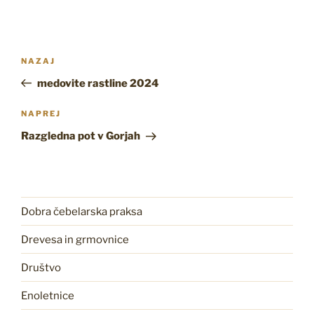
Navigacija
Prejšnji
NAZAJ
prispevka
prispevek
medovite rastline 2024
Naslednji
NAPREJ
prispevek
Razgledna pot v Gorjah
Dobra čebelarska praksa
Drevesa in grmovnice
Društvo
Enoletnice