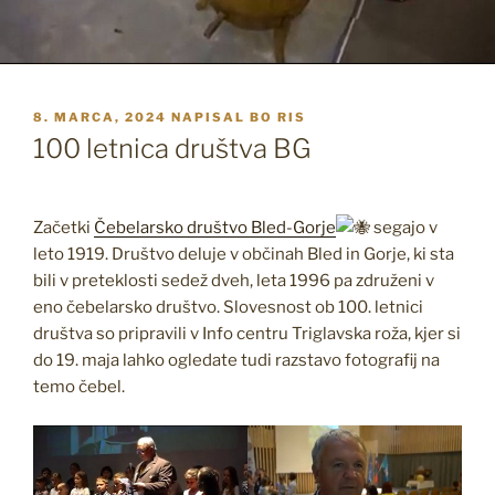
OBJAVLJENO
8. MARCA, 2024
NAPISAL
BO RIS
DNE
100 letnica društva BG
Začetki
Čebelarsko društvo Bled-Gorje
segajo v
leto 1919. Društvo deluje v občinah Bled in Gorje, ki sta
bili v preteklosti sedež dveh, leta 1996 pa združeni v
eno čebelarsko društvo. Slovesnost ob 100. letnici
društva so pripravili v Info centru Triglavska roža, kjer si
do 19. maja lahko ogledate tudi razstavo fotografij na
temo čebel.