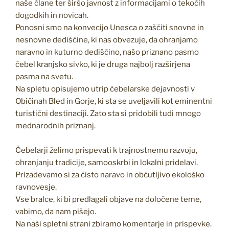
naše člane ter širšo javnost z informacijami o tekočih
dogodkih in novicah.
Ponosni smo na konvecijo Unesca o zaščiti snovne in
nesnovne dediščine, ki nas obvezuje, da ohranjamo
naravno in kuturno dediščino, našo priznano pasmo
čebel kranjsko sivko, ki je druga najbolj razširjena
pasma na svetu.
Na spletu opisujemo utrip čebelarske dejavnosti v
Običinah Bled in Gorje, ki sta se uveljavili kot eminentni
turistični destinaciji. Zato sta si pridobili tudi mnogo
mednarodnih priznanj.
Čebelarji želimo prispevati k trajnostnemu razvoju,
ohranjanju tradicije, samooskrbi in lokalni pridelavi.
Prizadevamo si za čisto naravo in občutljivo ekološko
ravnovesje.
Vse bralce, ki bi predlagali objave na določene teme,
vabimo, da nam pišejo.
Na naši spletni strani zbiramo komentarje in prispevke.