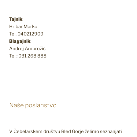
Tajnik
:
Hribar Marko
Tel. 040212909
Blagajnik
:
Andrej Ambrožič
Tel.: 031 268 888
Naše poslanstvo
V Čebelarskem društvu Bled Gorje želimo seznanjati