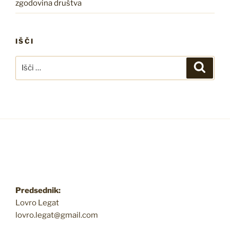
zgodovina društva
IŠČI
Išči:
Iskanj
Predsednik:
Lovro Legat
lovro.legat@gmail.com