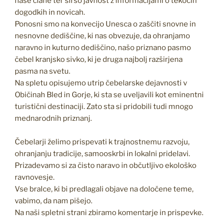
naše člane ter širšo javnost z informacijami o tekočih
dogodkih in novicah.
Ponosni smo na konvecijo Unesca o zaščiti snovne in
nesnovne dediščine, ki nas obvezuje, da ohranjamo
naravno in kuturno dediščino, našo priznano pasmo
čebel kranjsko sivko, ki je druga najbolj razširjena
pasma na svetu.
Na spletu opisujemo utrip čebelarske dejavnosti v
Običinah Bled in Gorje, ki sta se uveljavili kot eminentni
turistični destinaciji. Zato sta si pridobili tudi mnogo
mednarodnih priznanj.
Čebelarji želimo prispevati k trajnostnemu razvoju,
ohranjanju tradicije, samooskrbi in lokalni pridelavi.
Prizadevamo si za čisto naravo in občutljivo ekološko
ravnovesje.
Vse bralce, ki bi predlagali objave na določene teme,
vabimo, da nam pišejo.
Na naši spletni strani zbiramo komentarje in prispevke.