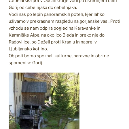
Čebelarska pot v Občini Gorje vodi po osrednjem delu
Gorij od čebelnjaka do čebelnjaka.
Vodi nas po lepih panoramskih poteh, kjer lahko
uživamo v prekrasnem razgledu na gorjanske vasi. Proti
vzhodu se nam odpira pogled na Karavanke in
Kamniške Alpe, na okolico Bleda in preko nje do
Radovljice, po Deželi proti Kranju in naprej v
Ljubljansko kotlino.
Ob poti bomo spoznali kulturne, naravne in obrtne
spomenike Gorij.