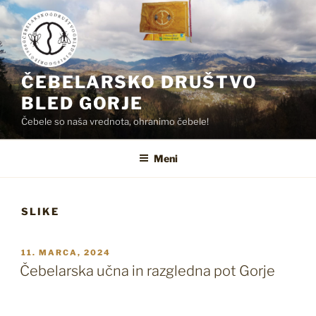
Skoči
na
vsebino
ČEBELARSKO DRUŠTVO
BLED GORJE
Čebele so naša vrednota, ohranimo čebele!
Meni
SLIKE
OBJAVLJENO
11. MARCA, 2024
DNE
Čebelarska učna in razgledna pot Gorje