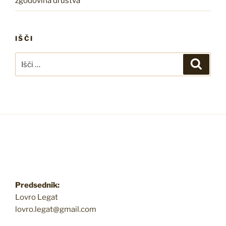
zgodovina društva
IŠČI
Išči:
Iskanj
Predsednik:
Lovro Legat
lovro.legat@gmail.com