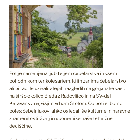
Pot je namenjena ljubiteljem čebelarstva in vsem
pohodnikom ter kolesarjem, ki jih zanima čebelarstvo
ali bi radi le uživali v lepih razgledih na gorjanske vasi,
na širšo okolico Bleda z Radovljico in na SV-del
Karavank z najvišjim vrhom Stolom. Ob poti si bomo
poleg čebelnjakov lahko ogledali še kulturne in naravne
znamenitosti Gorij in spomenike naše tehnične
dediščine.