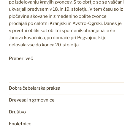
po izdelovanju kravjih zvoncev. S to obrtjo so se vaščani
ukvarjali predvsem v 18. in 19. stoletju. V tem času so iz
pločevine skovane in z medenino oblite zvonce
prodajali po celotni Kranjski in Avstro-Ogrski. Danes je
v prvotni obliki kot obrtni spomenik ohranjena le še
Janova kovačnica, po domače pri Pogvajnu, ki je
delovala vse do konca 20. stoletja.
“Čebelarska
Preberi več
učna
in
razgledna
pot
Dobra čebelarska praksa
Gorje”
Drevesa in grmovnice
Društvo
Enoletnice