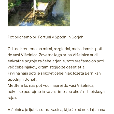
Pot pričnemo pri Fortuni v Spodnjih Gorjah.
Od tod krenemo po mirni, razgledni, makadamski poti
do vasi Višelnica. Zavetna lega hriba Višelnica nudi
enkratne pogoje za čebelarjenje, zato srečamo ob poti
več čebelnjakov, ki tam stojijo že desetletja.
Prvi na naši poti je slikovit čebelnjak Jožeta Bernika v
Spodnjih Gorjah.
Medtem ko nas pot vodi naprej do vasi Višelnica,
nekoliko postojmo in se zazrimo »po okolš’ni blejskega
raja«.
Višelnica je ljubka, stara vasica, ki je že od nekdaj znana