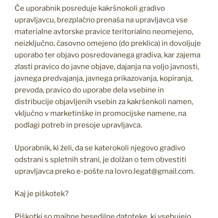
Če uporabnik posreduje kakršnokoli gradivo
upravljavcu, brezplačno prenaša na upravljavca vse
materialne avtorske pravice teritorialno neomejeno,
neizključno, časovno omejeno (do preklica) in dovoljuje
uporabo ter objavo posredovanega gradiva, kar zajema
zlasti pravico do javne objave, dajanja na voljo javnosti,
javnega predvajanja, javnega prikazovanja, kopiranja,
prevoda, pravico do uporabe dela vsebine in
distribucije objavljenih vsebin za kakršenkoli namen,
vključno v marketinške in promocijske namene, na
podlagi potreb in presoje upravljavca.
Uporabnik, ki želi, da se katerokoli njegovo gradivo
odstrani s spletnih strani, je dolžan o tem obvestiti
upravljavca preko e-pošte na lovro.legat@gmail.com.
Kaj je piškotek?
Piškotki so majhne besedilne datoteke, ki vsebujejo