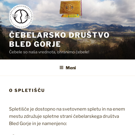
Skoči
na
vsebino
ČEBELARSKO DRUŠTVO
BLED GORJE
Čebele so naša vrednota, ohranimo čebele!
Meni
O SPLETIŠČU
Spletišče je dostopno na svetovnem spletu in na enem
mestu združuje spletne strani čebelarskega društva
Bled Gorje in je namenjeno: