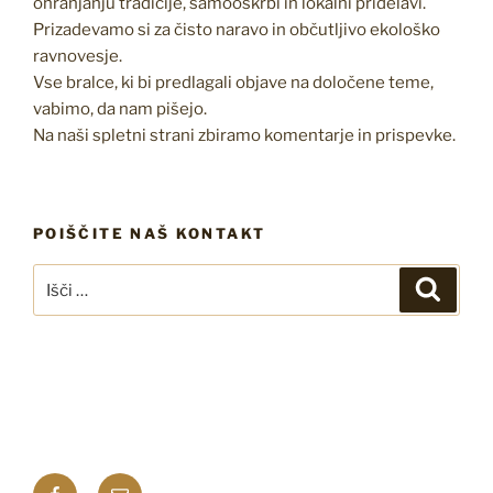
ohranjanju tradicije, samooskrbi in lokalni pridelavi.
Prizadevamo si za čisto naravo in občutljivo ekološko
ravnovesje.
Vse bralce, ki bi predlagali objave na določene teme,
vabimo, da nam pišejo.
Na naši spletni strani zbiramo komentarje in prispevke.
POIŠČITE NAŠ KONTAKT
Išči:
Iskanj
Facebook
E-