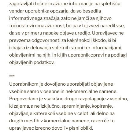
zagotavljati točne in ažurne informacije na spletišču,
vendar uporabnika opozarja, da so besedila
informativnega značaja, zato ne jamči za njihovo
točnost oziroma ažurnost, bo pa v tej zvezi naredil vse,
da se v primeru napake objave uredijo. Upravljavec ne
prevzema odgovornosti za kakršnokoli škodo, ki bi
izhajala iz delovanja spletnih strani ter informacijami,
objavljenimi na njih, in ki jih uporabnik opravi na podlagi
objavljenih podatkov.
***
Uporabnikom je dovoljeno uporabljati objavljene
vsebine samo v osebne in nekomercialne namene.
Prepovedano je vsakršno drugo razpolaganje z vsebino,
ki zajema, a ne izključno, spreminjanje, kopiranje,
objavljanje katerekoli vsebine v celoti ali delno na
drugih mestih v komercialne namene, razen če to
upravljavec izrecno dovoli v pisni obliki.