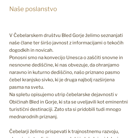
Naše poslanstvo
V Čebelarskem društvu Bled Gorje želimo seznanjati
naše člane ter širšo javnost z informacijami o tekočih
dogodkih in novicah.
Ponosni smo na konvecijo Unesca o zaščiti snovne in
nesnovne dediščine, ki nas obvezuje, da ohranjamo
naravno in kuturno dediščino, našo priznano pasmo
čebel kranjsko sivko, ki je druga najbolj razširjena
pasma na svetu.
Na spletu opisujemo utrip čebelarske dejavnosti v
Običinah Bled in Gorje, ki sta se uveljavili kot eminentni
turistični destinaciji. Zato sta si pridobili tudi mnogo
mednarodnih priznanj.
Čebelarji želimo prispevati k trajnostnemu razvoju,