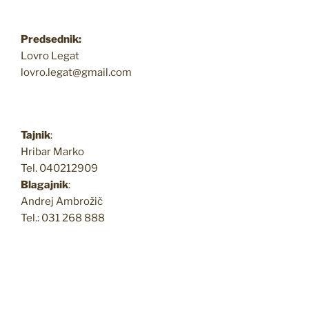
Predsednik:
Lovro Legat
lovro.legat@gmail.com
Tajnik
:
Hribar Marko
Tel. 040212909
Blagajnik
:
Andrej Ambrožič
Tel.: 031 268 888